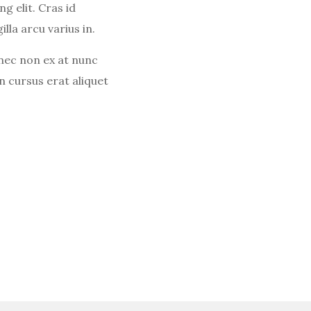
g elit. Cras id
illa arcu varius in.
nec non ex at nunc
 cursus erat aliquet