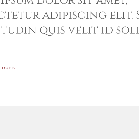
ipsum dolor sit amet,
tetur adipiscing elit. 
itudin quis velit id sol
N DUPE