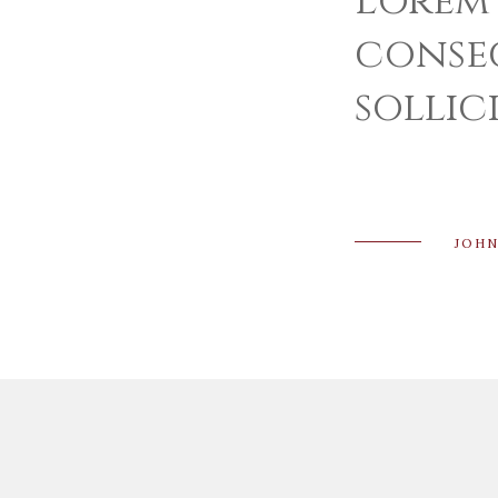
Lorem 
consec
sollic
JOH